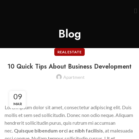
Blog
REAL ESTATE
10 Quick Tips About Business Development
Apartment
09
MAR
Lorem ipsum dolor sit amet, consectetur adipiscing elit. Duis
mollis et sem sed sollicitudin. Donec non odio neque. Aliquam
hendrerit sollicitudin purus, quis rutrum mi accumsan
nec.
Quisque bibendum orci ac nibh facilisis
, at malesuada
orci congue. Nullam tempus sollicitudin cursus. Ut et