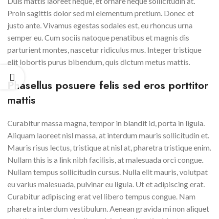
Duis mattis laoreet neque, et ornare neque sollicitudin at.
Proin sagittis dolor sed mi elementum pretium. Donec et
justo ante. Vivamus egestas sodales est, eu rhoncus urna
semper eu. Cum sociis natoque penatibus et magnis dis
parturient montes, nascetur ridiculus mus. Integer tristique
elit lobortis purus bibendum, quis dictum metus mattis.
Phasellus posuere felis sed eros porttitor
mattis
Curabitur massa magna, tempor in blandit id, porta in ligula.
Aliquam laoreet nisl massa, at interdum mauris sollicitudin et.
Mauris risus lectus, tristique at nisl at, pharetra tristique enim.
Nullam this is a link nibh facilisis, at malesuada orci congue.
Nullam tempus sollicitudin cursus. Nulla elit mauris, volutpat
eu varius malesuada, pulvinar eu ligula. Ut et adipiscing erat.
Curabitur adipiscing erat vel libero tempus congue. Nam
pharetra interdum vestibulum. Aenean gravida mi non aliquet